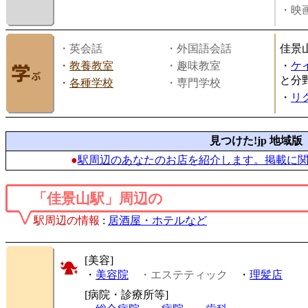
・映画
・英会話
・外国語会話
佳景
・
教養教室
・趣味教室
・
ケ
と分
・
各種学校
・専門学校
・
リ
見つけた!jp 地域版
●
駅周辺のあなたのお店を紹介します。掲載に
「佳景山駅」周辺の
駅周辺の情報
:
居酒屋・ホテルなど
[美容]
・
美容院
・エステティック
・
理髪店
[病院・診療所等]