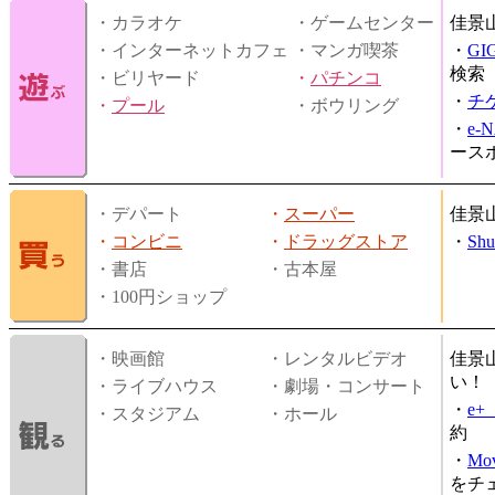
・カラオケ
・ゲームセンター
佳景
・インターネットカフェ
・マンガ喫茶
・
GI
検索
・ビリヤード
・
パチンコ
・
チ
・
プール
・ボウリング
・
e-
ース
・デパート
・
スーパー
佳景
・
コンビニ
・
ドラッグストア
・
Shu
・書店
・古本屋
・100円ショップ
・映画館
・レンタルビデオ
佳景
い！
・ライブハウス
・劇場・コンサート
・
e
・スタジアム
・ホール
約
・
Mov
をチ