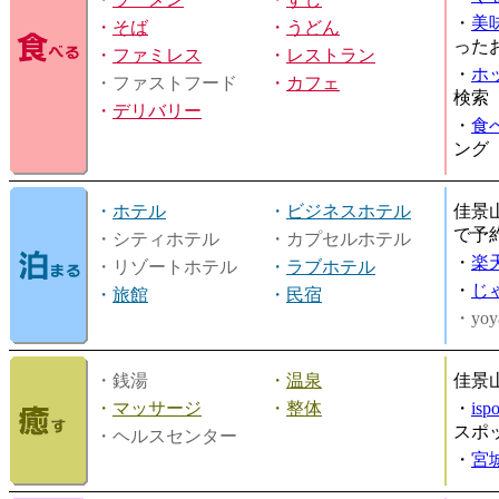
・
美
・
そば
・
うどん
った
・
ファミレス
・
レストラン
・
ホ
・ファストフード
・
カフェ
検索
・
デリバリー
・
食
ング
・
ホテル
・
ビジネスホテル
佳景
で予
・シティホテル
・カプセルホテル
・
楽
・リゾートホテル
・
ラブホテル
・
じ
・
旅館
・
民宿
・yoy
・銭湯
・
温泉
佳景
・
マッサージ
・
整体
・
is
スポ
・ヘルスセンター
・
宮