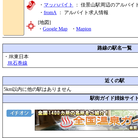
・
マッハバイト
： 佳景山駅周辺のアルバイ
・
fromA
：
アルバイト求人情報
[地図]
・
Google Map
・
Mapion
路線の駅名一覧
・JR東日本
JR石巻線
近くの駅
5km以内に他の駅はありません
駅街ガイド姉妹サイ