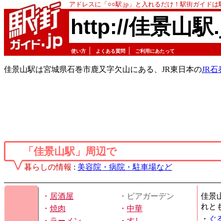
アドレスに「○○駅.jp」と入れるだけ！駅街ガイド
http://佳景山駅.
｜
｜
使い方
よくある質問
ご利用にあたって
佳景山駅は宮城県石巻市鹿又字欠山にある、JR東日本の
JR石
「佳景山駅」周辺で
暮らしの情報
:
美容院・病院・駐車場など
・
居酒屋
・ビアガーデン
佳景
れと
・
焼肉
・
中華
・
ぐ
・
ラーメン
・
すし