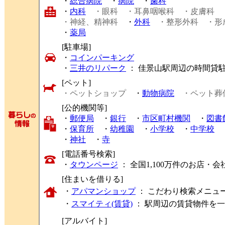
・
総合病院
・
病院
・
歯科
・
内科
・眼科
・耳鼻咽喉科
・皮膚科
・神経、精神科
・
外科
・整形外科
・形
・
薬局
[駐車場]
・
コインパーキング
・
三井のリパーク
： 佳景山駅周辺の時間貸
[ペット]
・ペットショップ
・
動物病院
・ペット葬
[公的機関等]
・
郵便局
・
銀行
・
市区町村機関
・
図書
・
保育所
・
幼稚園
・
小学校
・
中学校
・
神社
・
寺
[電話番号検索]
・
タウンページ
： 全国1,100万件のお店
[住まいを借りる]
・
アパマンショップ
： こだわり検索メニュ
・
スマイティ(賃貸)
： 駅周辺の賃貸物件を
[アルバイト]