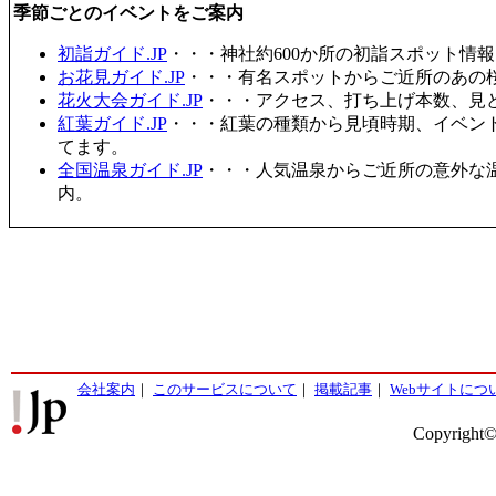
季節ごとのイベントをご案内
初詣ガイド.JP
・・・神社約600か所の初詣スポット情
お花見ガイド.JP
・・・有名スポットからご近所のあの桜
花火大会ガイド.JP
・・・アクセス、打ち上げ本数、見
紅葉ガイド.JP
・・・紅葉の種類から見頃時期、イベン
てます。
全国温泉ガイド.JP
・・・人気温泉からご近所の意外な
内。
会社案内
｜
このサービスについて
｜
掲載記事
｜
Webサイトにつ
Copyright©2